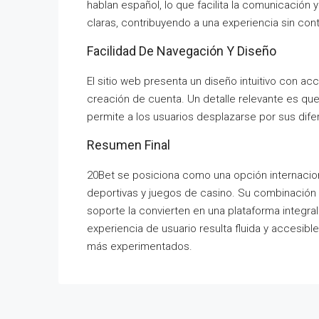
hablan español, lo que facilita la comunicación
claras, contribuyendo a una experiencia sin con
Facilidad De Navegación Y Diseño
El sitio web presenta un diseño intuitivo con a
creación de cuenta. Un detalle relevante es qu
permite a los usuarios desplazarse por sus dife
Resumen Final
20Bet se posiciona como una opción internacio
deportivas y juegos de casino. Su combinación 
soporte la convierten en una plataforma integra
experiencia de usuario resulta fluida y accesib
más experimentados.