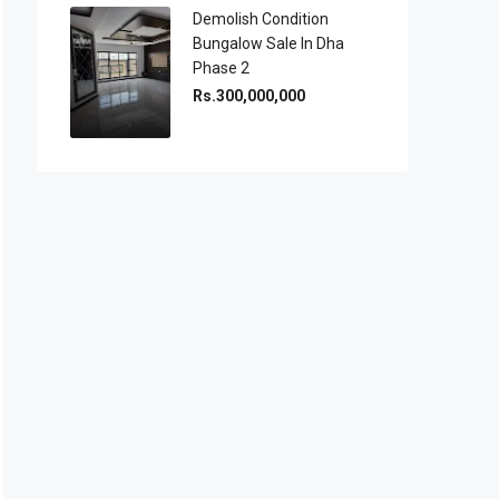
Demolish Condition
Bungalow Sale In Dha
Phase 2
Rs.300,000,000