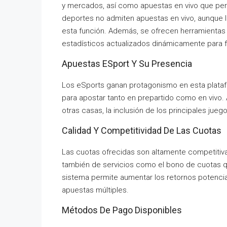
y mercados, así como apuestas en vivo que perm
deportes no admiten apuestas en vivo, aunque 
esta función. Además, se ofrecen herramientas
estadísticos actualizados dinámicamente para fa
Apuestas ESport Y Su Presencia
Los eSports ganan protagonismo en esta platafo
para apostar tanto en prepartido como en vivo.
otras casas, la inclusión de los principales ju
Calidad Y Competitividad De Las Cuotas
Las cuotas ofrecidas son altamente competitiva
también de servicios como el bono de cuotas 
sistema permite aumentar los retornos potencial
apuestas múltiples.
Métodos De Pago Disponibles