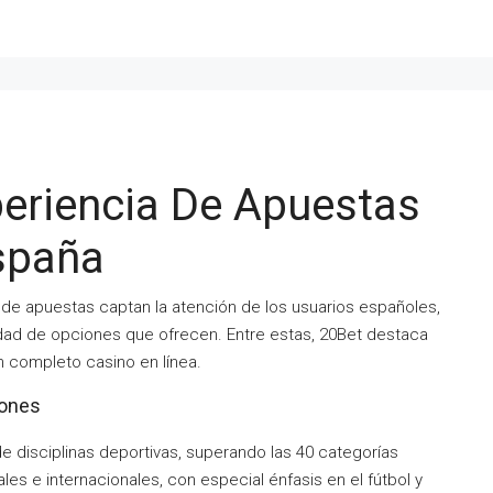
eriencia De Apuestas
spaña
s de apuestas captan la atención de los usuarios españoles,
edad de opciones que ofrecen. Entre estas, 20Bet destaca
n completo casino en línea.
iones
e disciplinas deportivas, superando las 40 categorías
les e internacionales, con especial énfasis en el fútbol y