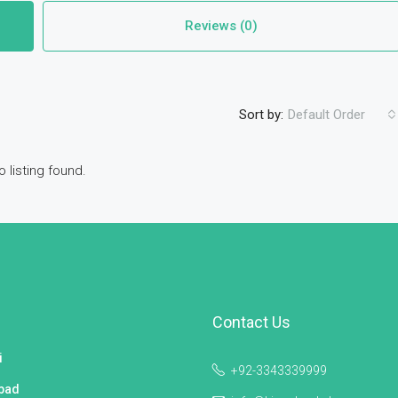
Reviews (0)
Sort by:
Default Order
o listing found.
Contact Us
i
+92-3343339999
bad