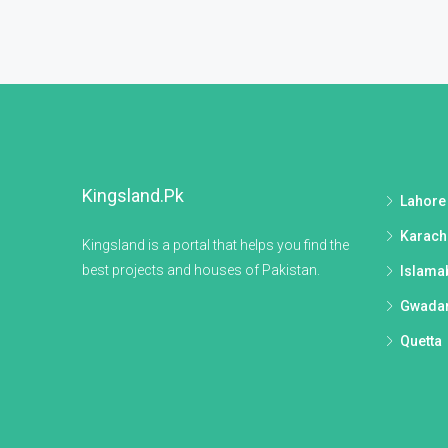
Kingsland.pk
Lahore
Karach
Kingsland is a portal that helps you find the
best projects and houses of Pakistan.
Islama
Gwada
Quetta