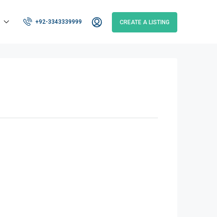
+92-3343339999
CREATE A LISTING