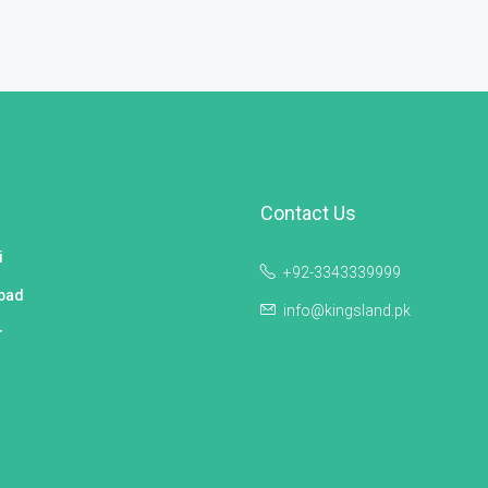
Contact Us
i
+92-3343339999
bad
info@kingsland.pk
r