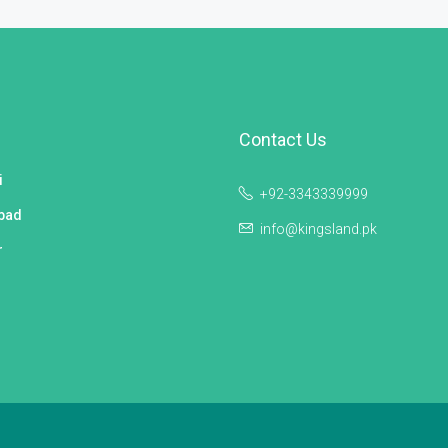
Contact Us
i
+92-3343339999
bad
info@kingsland.pk
r