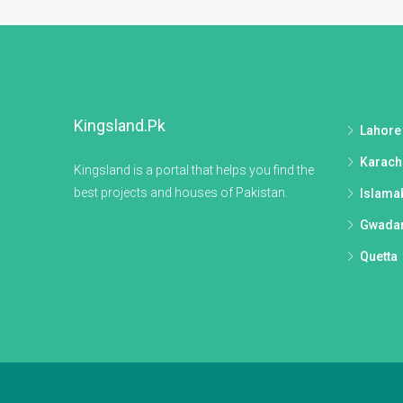
Kingsland.pk
Lahore
Karach
Kingsland is a portal that helps you find the
best projects and houses of Pakistan.
Islama
Gwada
Quetta