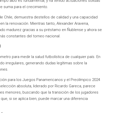
campo albo es fundamental, y ha tenido actuaciones sólidas
e suma para el crecimiento.
 de Chile, demuestra destellos de calidad y una capacidad
en la renovación. Mientras tanto, Alexander Aravena,
anado madurez gracias a su préstamo en Ñublense y ahora se
ás constantes del torneo nacional.
3
etro para medir la salud futbolística de cualquier país. En
ido irregulares, generando dudas legítimas sobre la
ones.
ación para los Juegos Panamericanos y el Preolímpico 2024
 selección absoluta, liderado por Ricardo Gareca, parece
ones menores, buscando que la transición de los jugadores
ue, si se aplica bien, puede marcar una diferencia