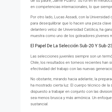
de su padre, Jaime Pizarro. Su rol en el medio
en competencias internacionales, lo que siempr
Por otro lado, Lucas Assadi, con la Universidad
para desequilibrar que lo hacen una pieza clave 
delantero veloz de Universidad Católica, ha g
muestra como uno de los goleadores jóvenes m
El Papel De La Selección Sub-20 Y Sub-2
Las selecciones juveniles siempre son un termóm
Chile, los resultados en torneos recientes han s
efectividad del trabajo con las nuevas generaci
No obstante, mirando hacia adelante, la prepar
ha mostrado cierta luz. El cuerpo técnico de la
dispuesto a trabajar en conjunto con las divisi
sea menos brusca y más armónica. Un enfoque q
sustancial.