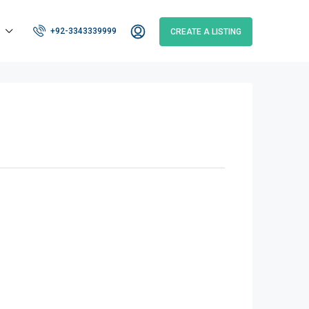
+92-3343339999
CREATE A LISTING