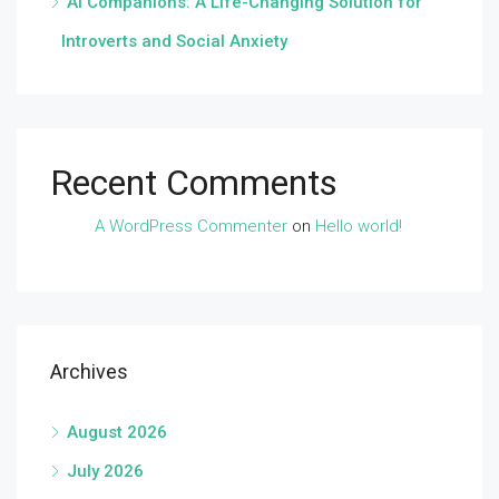
AI Companions: A Life-Changing Solution for
Introverts and Social Anxiety
Recent Comments
A WordPress Commenter
on
Hello world!
Archives
August 2026
July 2026