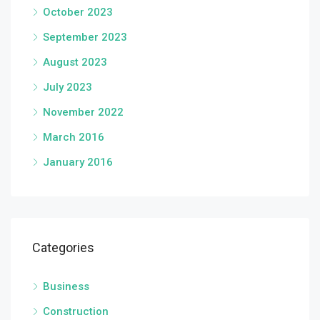
October 2023
September 2023
August 2023
July 2023
November 2022
March 2016
January 2016
Categories
Business
Construction