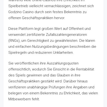
Während viele Online-Casinos ihre Ehrlichkeit im
Spielbetrieb vielleicht vernachlässigen, zeichnet sich
Godzino Casino durch sein festes Bekenntnis zu
offenen Geschäftspraktiken hervor.
Diese Plattform legt großen Wert auf Offenheit und
verwendet zertifizierte Zufallszahlengeneratoren
(RNGs), um Gerechtigkeit zu gewährleisten. Die klaren
und einfachen Nutzungsbedingungen beschreiben die
Spielregeln und reduzieren Unklarheiten.
Sie veröffentlichen ihre Auszahlungsquoten
offensichtlich, wodurch Sie Einsicht in die Rentabilität
des Spiels gewinnen und das Glauben in ihre
Geschäftspraktiken gestärkt wird. Darüber hinaus
verifizieren unabhängige Prüfungen ihre Angaben und
belegen von einem Bekenntnis zu Ehrlichkeit, das vielen
Mitbewerbern fehlt.