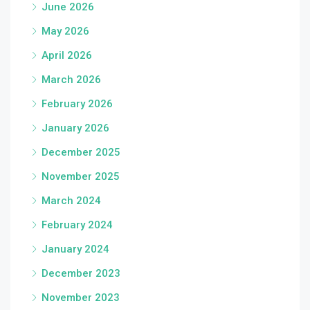
June 2026
May 2026
April 2026
March 2026
February 2026
January 2026
December 2025
November 2025
March 2024
February 2024
January 2024
December 2023
November 2023