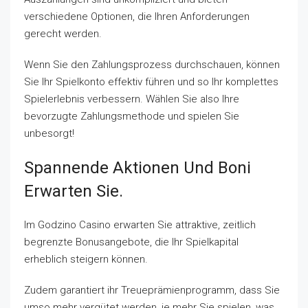
verschiedene Optionen, die Ihren Anforderungen
gerecht werden.
Wenn Sie den Zahlungsprozess durchschauen, können
Sie Ihr Spielkonto effektiv führen und so Ihr komplettes
Spielerlebnis verbessern. Wählen Sie also Ihre
bevorzugte Zahlungsmethode und spielen Sie
unbesorgt!
Spannende Aktionen Und Boni
Erwarten Sie.
Im Godzino Casino erwarten Sie attraktive, zeitlich
begrenzte Bonusangebote, die Ihr Spielkapital
erheblich steigern können.
Zudem garantiert ihr Treueprämienprogramm, dass Sie
umso mehr vergütet werden, je mehr Sie spielen, was