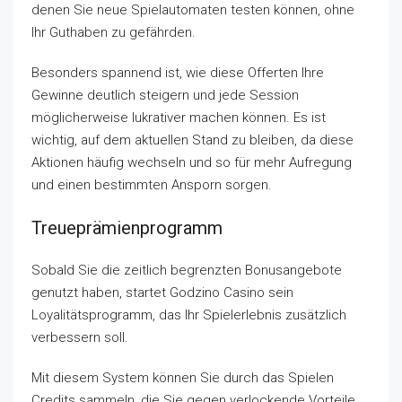
denen Sie neue Spielautomaten testen können, ohne
Ihr Guthaben zu gefährden.
Besonders spannend ist, wie diese Offerten Ihre
Gewinne deutlich steigern und jede Session
möglicherweise lukrativer machen können. Es ist
wichtig, auf dem aktuellen Stand zu bleiben, da diese
Aktionen häufig wechseln und so für mehr Aufregung
und einen bestimmten Ansporn sorgen.
Treueprämienprogramm
Sobald Sie die zeitlich begrenzten Bonusangebote
genutzt haben, startet Godzino Casino sein
Loyalitätsprogramm, das Ihr Spielerlebnis zusätzlich
verbessern soll.
Mit diesem System können Sie durch das Spielen
Credits sammeln, die Sie gegen verlockende Vorteile