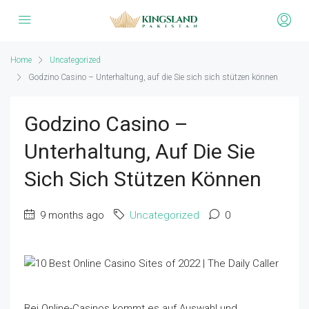
Home
Uncategorized
Godzino Casino – Unterhaltung, auf die Sie sich sich stützen können
Godzino Casino –
Unterhaltung, Auf Die Sie
Sich Sich Stützen Können
9 months ago
Uncategorized
0
Bei Online-Casinos kommt es auf Auswahl und