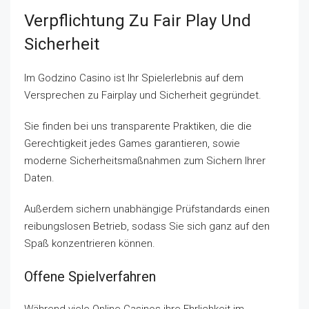
Verpflichtung Zu Fair Play Und
Sicherheit
Im Godzino Casino ist Ihr Spielerlebnis auf dem
Versprechen zu Fairplay und Sicherheit gegründet.
Sie finden bei uns transparente Praktiken, die die
Gerechtigkeit jedes Games garantieren, sowie
moderne Sicherheitsmaßnahmen zum Sichern Ihrer
Daten.
Außerdem sichern unabhängige Prüfstandards einen
reibungslosen Betrieb, sodass Sie sich ganz auf den
Spaß konzentrieren können.
Offene Spielverfahren