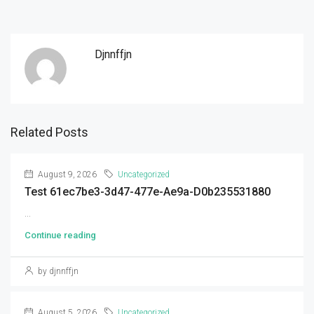
Djnnffjn
Related Posts
August 9, 2026
Uncategorized
Test 61ec7be3-3d47-477e-Ae9a-D0b235531880
...
Continue reading
by djnnffjn
August 5, 2026
Uncategorized