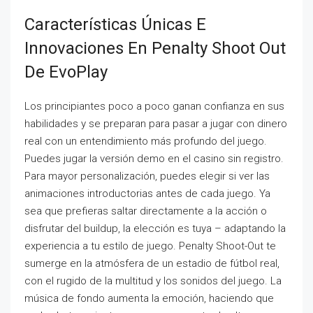
Características Únicas E
Innovaciones En Penalty Shoot Out
De EvoPlay
Los principiantes poco a poco ganan confianza en sus
habilidades y se preparan para pasar a jugar con dinero
real con un entendimiento más profundo del juego.
Puedes jugar la versión demo en el casino sin registro.
Para mayor personalización, puedes elegir si ver las
animaciones introductorias antes de cada juego. Ya
sea que prefieras saltar directamente a la acción o
disfrutar del buildup, la elección es tuya – adaptando la
experiencia a tu estilo de juego. Penalty Shoot-Out te
sumerge en la atmósfera de un estadio de fútbol real,
con el rugido de la multitud y los sonidos del juego. La
música de fondo aumenta la emoción, haciendo que