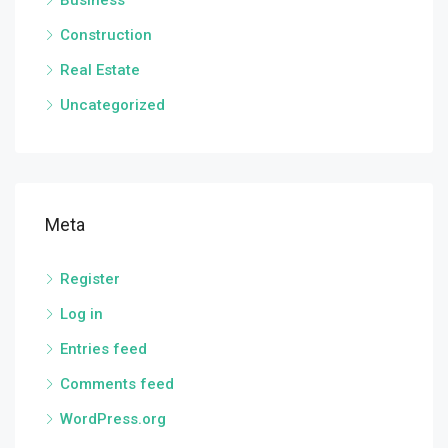
Business
Construction
Real Estate
Uncategorized
Meta
Register
Log in
Entries feed
Comments feed
WordPress.org