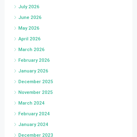
July 2026
June 2026
May 2026
April 2026
March 2026
February 2026
January 2026
December 2025
November 2025
March 2024
February 2024
January 2024
December 2023