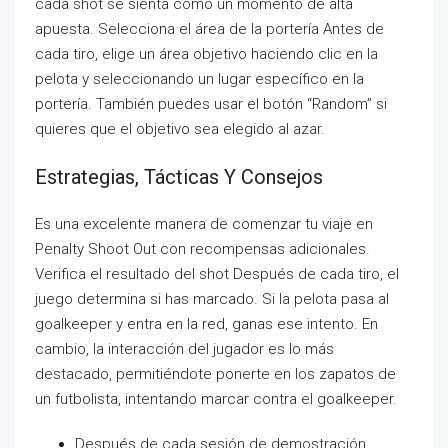
cada shot se sienta como un momento de alta
apuesta. Selecciona el área de la portería Antes de
cada tiro, elige un área objetivo haciendo clic en la
pelota y seleccionando un lugar específico en la
portería. También puedes usar el botón “Random” si
quieres que el objetivo sea elegido al azar.
Estrategias, Tácticas Y Consejos
Es una excelente manera de comenzar tu viaje en
Penalty Shoot Out con recompensas adicionales.
Verifica el resultado del shot Después de cada tiro, el
juego determina si has marcado. Si la pelota pasa al
goalkeeper y entra en la red, ganas ese intento. En
cambio, la interacción del jugador es lo más
destacado, permitiéndote ponerte en los zapatos de
un futbolista, intentando marcar contra el goalkeeper.
Después de cada sesión de demostración,