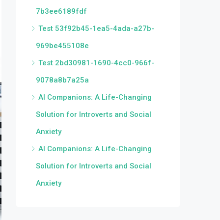
7b3ee6189fdf
Test 53f92b45-1ea5-4ada-a27b-
969be455108e
Test 2bd30981-1690-4cc0-966f-
9078a8b7a25a
AI Companions: A Life-Changing
Solution for Introverts and Social
Anxiety
AI Companions: A Life-Changing
Solution for Introverts and Social
Anxiety