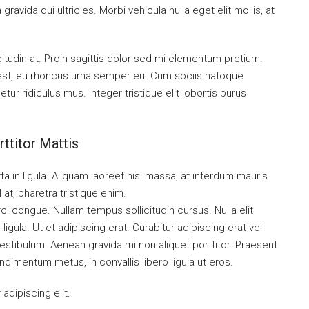
ravida dui ultricies. Morbi vehicula nulla eget elit mollis, at
citudin at. Proin sagittis dolor sed mi elementum pretium.
est, eu rhoncus urna semper eu. Cum sociis natoque
ur ridiculus mus. Integer tristique elit lobortis purus
ttitor Mattis
a in ligula. Aliquam laoreet nisl massa, at interdum mauris
sl at, pharetra tristique enim.
orci congue. Nullam tempus sollicitudin cursus. Nulla elit
ligula. Ut et adipiscing erat. Curabitur adipiscing erat vel
tibulum. Aenean gravida mi non aliquet porttitor. Praesent
ndimentum metus, in convallis libero ligula ut eros.
dipiscing elit.