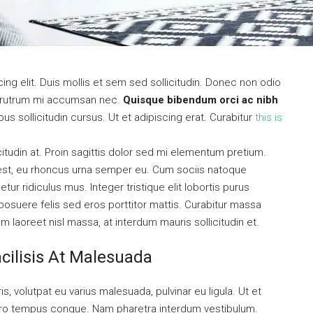
ng elit. Duis mollis et sem sed sollicitudin. Donec non odio
is rutrum mi accumsan nec.
Quisque bibendum orci ac nibh
s sollicitudin cursus. Ut et adipiscing erat. Curabitur
this is
citudin at. Proin sagittis dolor sed mi elementum pretium.
est, eu rhoncus urna semper eu. Cum sociis natoque
ur ridiculus mus. Integer tristique elit lobortis purus
osuere felis sed eros porttitor mattis. Curabitur massa
uam laoreet nisl massa, at interdum mauris sollicitudin et.
acilisis At Malesuada
is, volutpat eu varius malesuada, pulvinar eu ligula. Ut et
libero tempus congue. Nam pharetra interdum vestibulum.