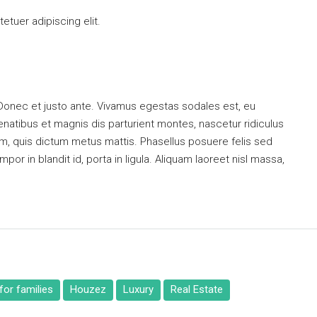
tuer adipiscing elit.
 Donec et justo ante. Vivamus egestas sodales est, eu
atibus et magnis dis parturient montes, nascetur ridiculus
dum, quis dictum metus mattis. Phasellus posuere felis sed
or in blandit id, porta in ligula. Aliquam laoreet nisl massa,
or families
Houzez
Luxury
Real Estate