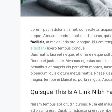
Lorem ipsum dolor sit amet, consectetur adipisci
neque. Aliquam hendrerit sollicitudin purus, qu
facilisis
, at malesuada orci congue. Nullam tempu
a text link
libero tempus congue.
Duis mattis laoreet neque, et ornare neque solli
Donec et justo ante. Vivamus egestas sodales 
penatibus et magnis dis parturient montes, nascet
bibendum, quis dictum metus mattis. Phasellus p
magna, tempor in blandit id, porta in ligula. Aliq
Quisque This Is A Link Nibh F
Nullam tempus sollicitudin cursus. Nulla elit maur
adipiscing erat. Curabitur adipiscing erat vel 