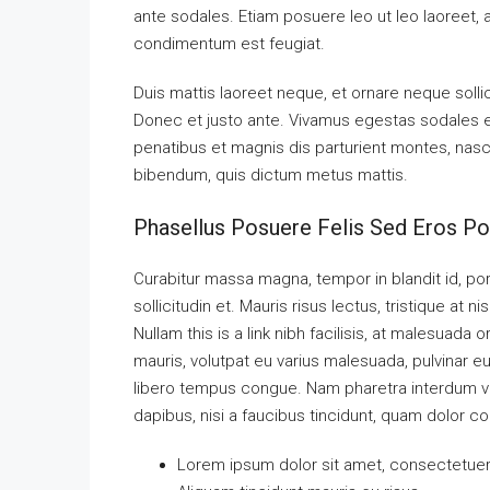
ante sodales. Etiam posuere leo ut leo laoreet, a g
condimentum est feugiat.
Duis mattis laoreet neque, et ornare neque solli
Donec et justo ante. Vivamus egestas sodales 
penatibus et magnis dis parturient montes, nascet
bibendum, quis dictum metus mattis.
Phasellus Posuere Felis Sed Eros Por
Curabitur massa magna, tempor in blandit id, port
sollicitudin et. Mauris risus lectus, tristique at ni
Nullam this is a link nibh facilisis, at malesuada 
mauris, volutpat eu varius malesuada, pulvinar eu 
libero tempus congue. Nam pharetra interdum ves
dapibus, nisi a faucibus tincidunt, quam dolor co
Lorem ipsum dolor sit amet, consectetuer a