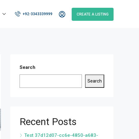
+92-3343339999
CREATE A LISTING
Search
Search
Recent Posts
Test 37d12d07-cc6e-4850-a683-