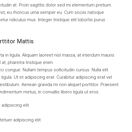
citudin at. Proin sagittis dolor sed mi elementum pretium.
est, eu rhoncus urna semper eu. Cum sociis natoque
ur ridiculus mus. Integer tristique elit lobortis purus
ttitor Mattis
a in ligula. Aliquam laoreet nisl massa, at interdum mauris
sl at, pharetra tristique enim.
orci congue. Nullam tempus sollicitudin cursus. Nulla elit
ligula. Ut et adipiscing erat. Curabitur adipiscing erat vel
tibulum. Aenean gravida mi non aliquet porttitor. Praesent
ndimentum metus, in convallis libero ligula ut eros.
dipiscing elit.
tuer adipiscing elit.