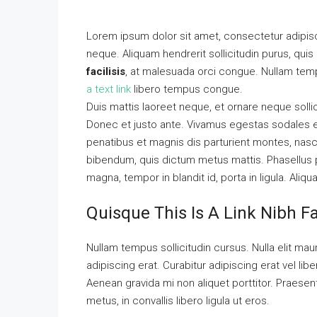
Lorem ipsum dolor sit amet, consectetur adipisci
neque. Aliquam hendrerit sollicitudin purus, qu
facilisis
, at malesuada orci congue. Nullam tempu
a text link
libero tempus congue.
Duis mattis laoreet neque, et ornare neque solli
Donec et justo ante. Vivamus egestas sodales 
penatibus et magnis dis parturient montes, nascet
bibendum, quis dictum metus mattis. Phasellus p
magna, tempor in blandit id, porta in ligula. Aliq
Quisque This Is A Link Nibh F
Nullam tempus sollicitudin cursus. Nulla elit maur
adipiscing erat. Curabitur adipiscing erat vel 
Aenean gravida mi non aliquet porttitor. Praese
metus, in convallis libero ligula ut eros.