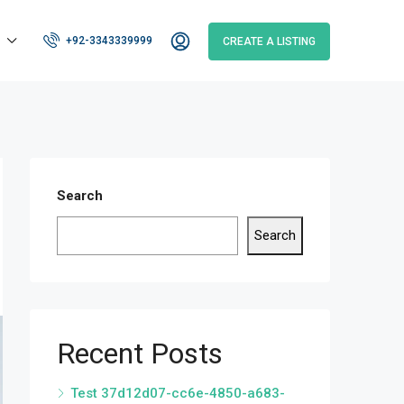
+92-3343339999
CREATE A LISTING
Search
Search
Recent Posts
Test 37d12d07-cc6e-4850-a683-