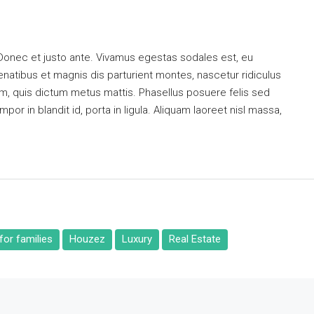
 Donec et justo ante. Vivamus egestas sodales est, eu
atibus et magnis dis parturient montes, nascetur ridiculus
dum, quis dictum metus mattis. Phasellus posuere felis sed
or in blandit id, porta in ligula. Aliquam laoreet nisl massa,
or families
Houzez
Luxury
Real Estate