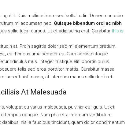
ng elit. Duis mollis et sem sed sollicitudin. Donec non odio
is rutrum mi accumsan nec.
Quisque bibendum orci ac nibh
s sollicitudin cursus. Ut et adipiscing erat. Curabitur
this is
citudin at. Proin sagittis dolor sed mi elementum pretium.
est, eu rhoncus urna semper eu. Cum sociis natoque
ur ridiculus mus. Integer tristique elit lobortis purus
osuere felis sed eros porttitor mattis. Curabitur massa
uam laoreet nisl massa, at interdum mauris sollicitudin et.
acilisis At Malesuada
is, volutpat eu varius malesuada, pulvinar eu ligula. Ut et
libero tempus congue. Nam pharetra interdum vestibulum.
nt dapibus, nisi a faucibus tincidunt, quam dolor condimentum