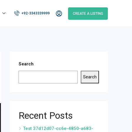
+92-3343339999
CREATE A LISTING
Search
Search
Recent Posts
Test 37d12d07-cc6e-4850-a683-