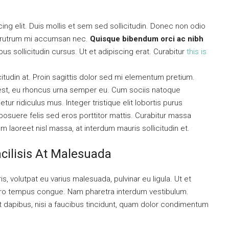
ng elit. Duis mollis et sem sed sollicitudin. Donec non odio
is rutrum mi accumsan nec.
Quisque bibendum orci ac nibh
s sollicitudin cursus. Ut et adipiscing erat. Curabitur
this is
citudin at. Proin sagittis dolor sed mi elementum pretium.
est, eu rhoncus urna semper eu. Cum sociis natoque
ur ridiculus mus. Integer tristique elit lobortis purus
osuere felis sed eros porttitor mattis. Curabitur massa
uam laoreet nisl massa, at interdum mauris sollicitudin et.
acilisis At Malesuada
is, volutpat eu varius malesuada, pulvinar eu ligula. Ut et
libero tempus congue. Nam pharetra interdum vestibulum.
nt dapibus, nisi a faucibus tincidunt, quam dolor condimentum