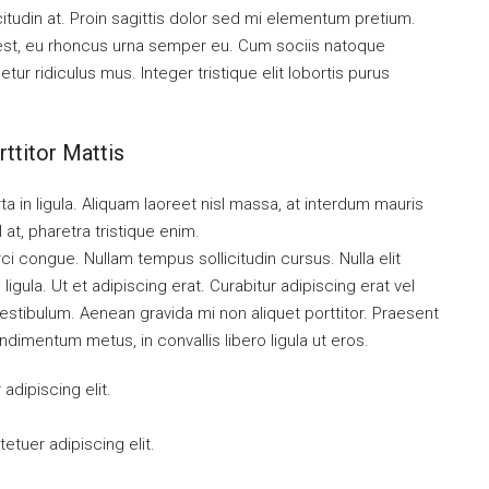
citudin at. Proin sagittis dolor sed mi elementum pretium.
est, eu rhoncus urna semper eu. Cum sociis natoque
ur ridiculus mus. Integer tristique elit lobortis purus
ttitor Mattis
a in ligula. Aliquam laoreet nisl massa, at interdum mauris
sl at, pharetra tristique enim.
orci congue. Nullam tempus sollicitudin cursus. Nulla elit
ligula. Ut et adipiscing erat. Curabitur adipiscing erat vel
tibulum. Aenean gravida mi non aliquet porttitor. Praesent
ndimentum metus, in convallis libero ligula ut eros.
dipiscing elit.
tuer adipiscing elit.