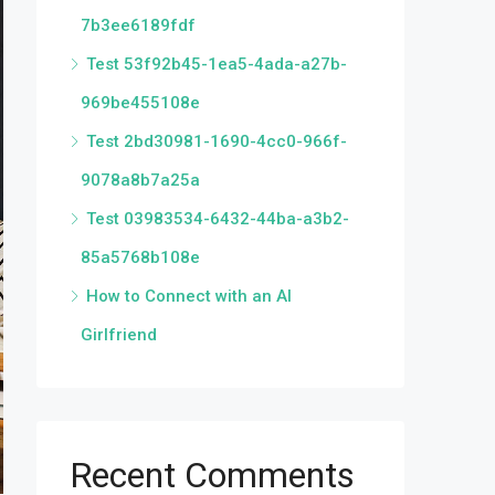
7b3ee6189fdf
Test 53f92b45-1ea5-4ada-a27b-
969be455108e
Test 2bd30981-1690-4cc0-966f-
9078a8b7a25a
Test 03983534-6432-44ba-a3b2-
85a5768b108e
How to Connect with an AI
Girlfriend
Recent Comments