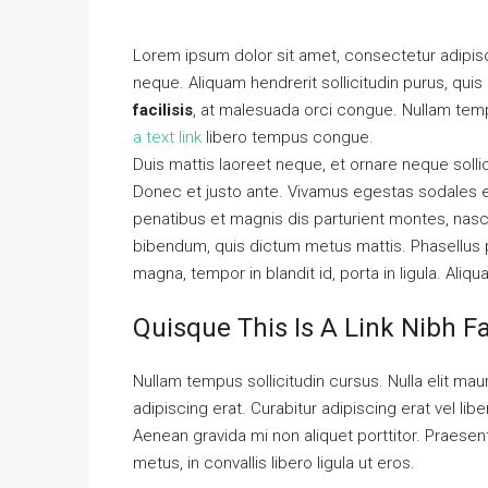
Lorem ipsum dolor sit amet, consectetur adipisci
neque. Aliquam hendrerit sollicitudin purus, qu
facilisis
, at malesuada orci congue. Nullam tempu
a text link
libero tempus congue.
Duis mattis laoreet neque, et ornare neque solli
Donec et justo ante. Vivamus egestas sodales 
penatibus et magnis dis parturient montes, nascet
bibendum, quis dictum metus mattis. Phasellus p
magna, tempor in blandit id, porta in ligula. Aliq
Quisque This Is A Link Nibh F
Nullam tempus sollicitudin cursus. Nulla elit maur
adipiscing erat. Curabitur adipiscing erat vel 
Aenean gravida mi non aliquet porttitor. Praese
metus, in convallis libero ligula ut eros.