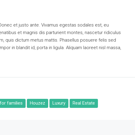
 Donec et justo ante. Vivamus egestas sodales est, eu
atibus et magnis dis parturient montes, nascetur ridiculus
dum, quis dictum metus mattis. Phasellus posuere felis sed
or in blandit id, porta in ligula. Aliquam laoreet nisl massa,
or families
Houzez
Luxury
Real Estate